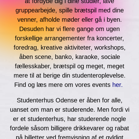
at fordybe dig i dine studier, lave
gruppearbejde, spille brætspil med dine
venner, afholde møder eller gå i byen.
Desuden har vi flere gange om ugen
forskellige arrangementer fra koncerter,
foredrag, kreative aktiviteter, workshops,
åben scene, banko, karaoke, sociale
fællesskaber, brætspil og meget, meget
mere til at berige din studenteroplevelse.
Find og læs mere om vores event
s
her.
Studenterhus Odense er åben for alle,
uanset om man er studerende. Men fordi vi
er et studenterhus, har studerende nogle
fordele såsom billigere drikkevarer og rabat
på billetter ved fremvisning af et gyldigt