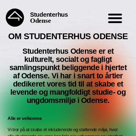
Studenterhus
Odense
OM STUDENTERHUS ODENSE
Studenterhus Odense er et
kulturelt, socialt og fagligt
samlingspunkt beliggende i hjertet
af Odense. Vi har i snart to årtier
dedikeret vores tid til at skabe et
levende og mangfoldigt studie- og
ungdomsmiljø i Odense.
Alle er velkomne
Vi tror på at skabe et inkluderende og støttende miljø, hvor