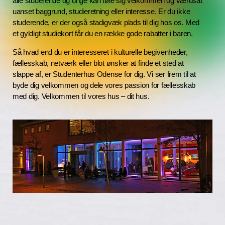
alle studerende og unge kan føle sig velkommen og værdsat
uanset baggrund, studieretning eller interesse. Er du ikke
studerende, er der også stadigvæk plads til dig hos os. Med
et gyldigt studiekort får du en række gode rabatter i baren.
Så hvad end du er interesseret i kulturelle begivenheder,
fællesskab, netværk eller blot ønsker at finde et sted at
slappe af, er Studenterhus Odense for dig. Vi ser frem til at
byde dig velkommen og dele vores passion for fællesskab
med dig. Velkommen til vores hus – dit hus.