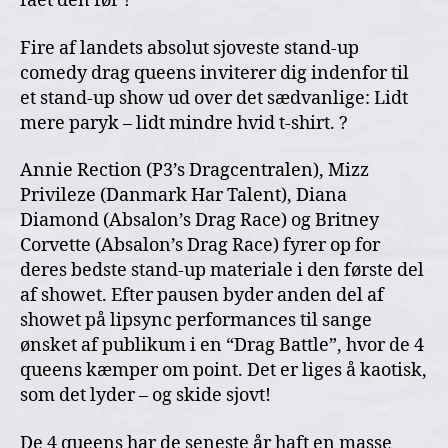
fået den før ?
Fire af landets absolut sjoveste stand-up
comedy drag queens inviterer dig indenfor til
et stand-up show ud over det sædvanlige: Lidt
mere paryk – lidt mindre hvid t-shirt. ?
Annie Rection (P3’s Dragcentralen), Mizz
Privileze (Danmark Har Talent), Diana
Diamond (Absalon’s Drag Race) og Britney
Corvette (Absalon’s Drag Race) fyrer op for
deres bedste stand-up materiale i den første del
af showet. Efter pausen byder anden del af
showet på lipsync performances til sange
ønsket af publikum i en “Drag Battle”, hvor de 4
queens kæmper om point. Det er liges å kaotisk,
som det lyder – og skide sjovt!
De 4 queens har de seneste år haft en masse