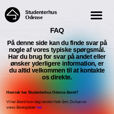
Studenterhus
Odense
FAQ
På denne side kan du finde svar på
nogle af vores typiske spørgsmål.
Har du brug for svar på andet eller
ønsker yderligere information, er
du altid velkommen til at kontakte
os direkte.
Hvornår har Studenterhus Odense åbent?
Vi har åbent hver dag næsten hele året. Du kan se
vores åbningstider
her.