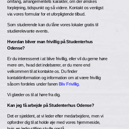
omfang, arrangementets karakter, om der ønskes
forplejning, tidspunkt og så videre. Kontakt os venligst
via vores formular for et uforpligtende tilbud.
Som studerende kan du låne vores lokaler gratis til
studierelevante events.
Hvordan bliver man frivillig på Studenterhus
Odense?
Er du interesseret i at blive frivillig, eller vil du gerne høre
mere om, hvad det indebærer, er du mere end
velkommen til at kontakte os. Du finder
kontaktinformation og information om at være frivillig
såsom fordeles under fanen
Bliv Frivillig.
Vi glæder os til at høre fra dig.
Kan jeg få arbejde på Studenterhus Odense?
Det er sjældent, at vi leder efter medarbejdere, men vi
opfordrer dig til at holde øje med vores hjemmeside,
hvis en ledig stilling skulle opstå.