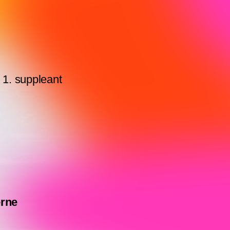
,
1. suppleant
erne