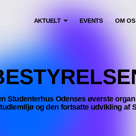
AKTUELT
EVENTS
OM OS
BESTYRELSE
n Studenterhus Odenses øverste organ o
 studiemiljø og den fortsatte udvikling a