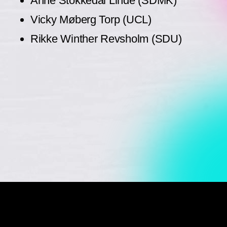
Anne Stokkedal Linde (SDMK)
Vicky Møberg Torp (UCL)
Rikke Winther Revsholm (SDU)