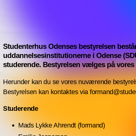
Studenterhus Odenses bestyrelsen består
uddannelsesinstitutionerne i Odense (S
studerende. Bestyrelsen vælges på vores å
Herunder kan du se vores nuværende bestyr
Bestyrelsen kan kontaktes via formand@stud
Studerende
Mads Lykke Ahrendt (formand)