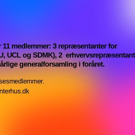
 11 medlemmer: 3 repræsentanter for
DU, UCL og SDMK), 2 erhvervsrepræsentant
rlige generalforsamling i foråret.
elsesmedlemmer.
enterhus.dk