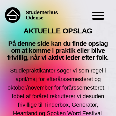
Studenterhus
Odense
AKTUELLE OPSLAG
På denne side kan du finde opslag
om at komme i praktik eller blive
frivillig, når vi aktivt leder efter folk.
Studiepraktikanter søger vi som regel i
april/maj for efterårssemesteret og
oktober/november for forårssemesteret. I
løbet af foråret rekrutterer vi desuden
frivillige til Tinderbox, Generator,
Heartland og Spoken Word Festival.