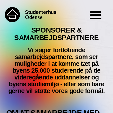
Studenterhus
Odense
SPONSORER &
SAMARBEJDSPARTNERE
Vi søger fortløbende
samarbejdspartnere, som ser
muligheder i at komme tæt på
byens 25.000 studerende på de
videregående uddannelser og
byens studiemiljø - eller som bare
gerne vil støtte vores gode formål.
OM AT SAMARBEJDE MED