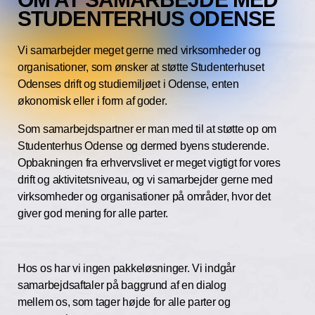
STUDENTERHUS ODENSE
Vi samarbejder meget gerne med virksomheder og
organisationer, som ønsker at støtte Studenterhuset
Odenses drift og studiemiljøet i Odense, enten
økonomisk eller i form af goder.
Som samarbejdspartner er man med til at støtte op om
Studenterhus Odense og dermed byens studerende.
Opbakningen fra erhvervslivet er meget vigtigt for vores
drift og aktivitetsniveau, og vi samarbejder gerne med
virksomheder og organisationer på områder, hvor det
giver god mening for alle parter.
Hos os har vi ingen pakkeløsninger. Vi indgår
samarbejdsaftaler på baggrund af en dialog
mellem os, som tager højde for alle parter og