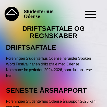
Studenterhus
Odense
DRIFTSAFTALE OG
REGNSKABER
DRIFTSAFTALE
Foreningen Studenterhus Odense herunder Spoken
Word Festival har en driftsaftale med Odense
Kommune for perioden 2024-2026, som du kan læse
her
SENESTE ÅRSRAPPORT
Foreningen Studenterhus Odense årsrapport 2025 kan