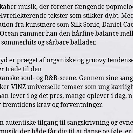
kaber musik, der forener fængende popmelo
lvreflekterende tekster som stikker dybt. Me
ation fra kunstnere som Silk Sonic, Daniel Ca
 Ocean rammer han den hårfine balance mel
sommerhits og sårbare ballader.
lyd er præget af organiske og groovy tendense
r tråde til den
anske soul- og R&B-scene. Gennem sine san
ker VINZ universelle temaer som ung kærlig
han lever i og det pres, mange oplever i dag, n
 fremtidens krav og forventninger.
n autentiske tilgang til sangskrivning og evne 
musik, der både får dig til at danse og føle, e