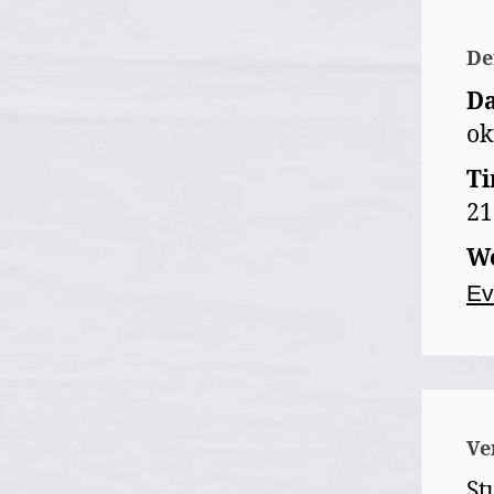
De
Da
ok
Ti
21
We
Ev
Ve
St