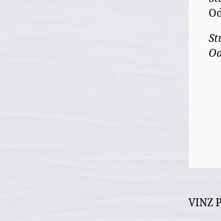
Od
St
Od
VINZ 