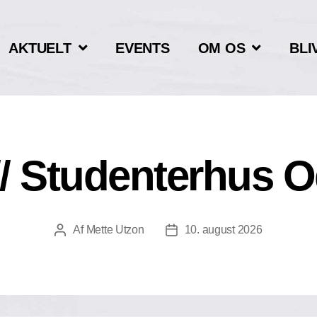
AKTUELT
EVENTS
OM OS
BLI
// Studenterhus 
Af
Mette Utzon
10. august 2026