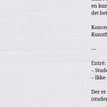
en kun
det be
Koncer
Kunstf
—
Entré:
– Stude
– Ikke-
Der er
(stude