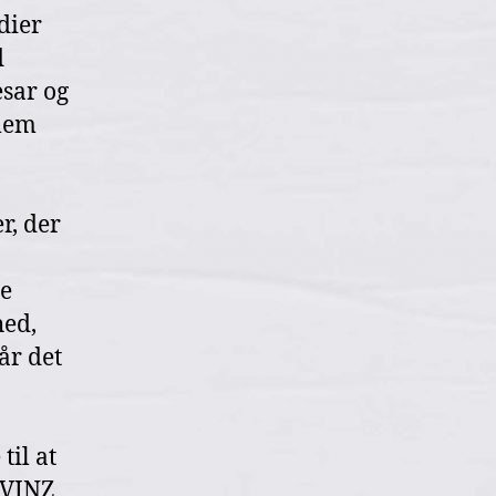
dier
d
esar og
lem
r, der
ge
hed,
år det
til at
r VINZ