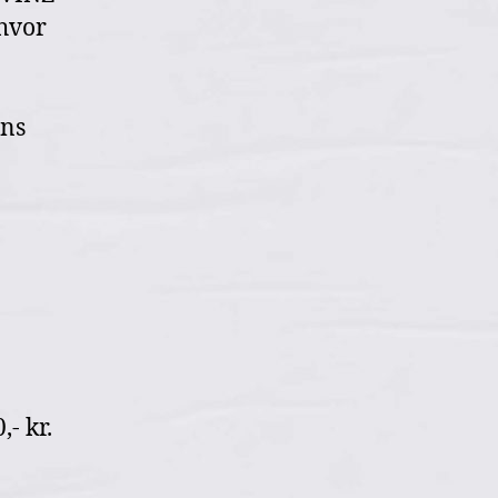
 hvor
ens
- kr.