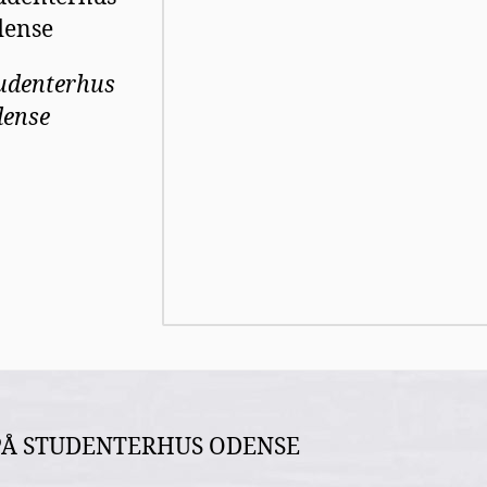
ense
udenterhus
ense
PÅ STUDENTERHUS ODENSE