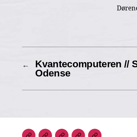
Dørene
Kvantecomputeren // 
←
Odense