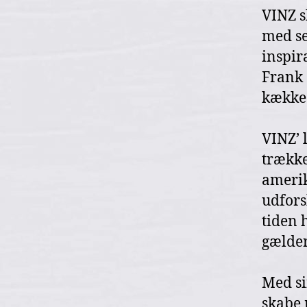
VINZ s
med se
inspir
Frank
kække 
VINZ’ 
trække
amerik
udfors
tiden 
gælder
Med si
skabe 